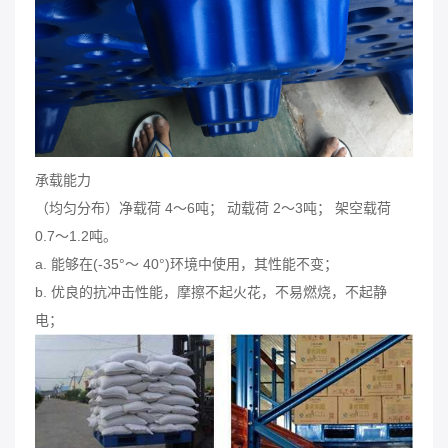
承载能力
（均匀分布）净载荷 4～6吨； 动载荷 2～3吨； 架空载荷
0.7～1.2吨。
a. 能够在(-35°～ 40°)环境中使用，其性能不变；
b. 优良的抗冲击性能，摩擦不起火花，不易燃烧，不起静
电；